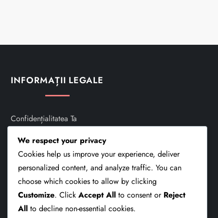
INFORMAȚII LEGALE
Confidențialitatea Ta
Ia Legătura Cu Noi
We respect your privacy
Cookies help us improve your experience, deliver
Cookie-Uri Și Urmărire
personalized content, and analyze traffic. You can
choose which cookies to allow by clicking
Termeni Și Condiții
Customize
. Click
Accept All
to consent or
Reject
Despre
All
to decline non-essential cookies.