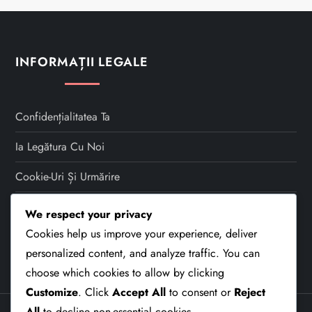
t
s
INFORMAȚII LEGALE
p
a
Confidențialitatea Ta
Ia Legătura Cu Noi
g
Cookie-Uri Și Urmărire
i
Termeni Și Condiții
We respect your privacy
n
Cookies help us improve your experience, deliver
Despre
a
personalized content, and analyze traffic. You can
choose which cookies to allow by clicking
t
Customize
. Click
Accept All
to consent or
Reject
All
to decline non-essential cookies.