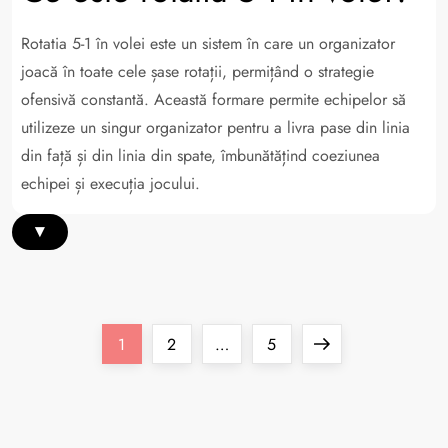
Rotatia 5-1 în volei este un sistem în care un organizator
joacă în toate cele șase rotații, permițând o strategie
ofensivă constantă. Această formare permite echipelor să
utilizeze un singur organizator pentru a livra pase din linia
din față și din linia din spate, îmbunătățind coeziunea
echipei și execuția jocului.
▾
P
Page
Page
Page
Next
1
2
…
5
o
page
s