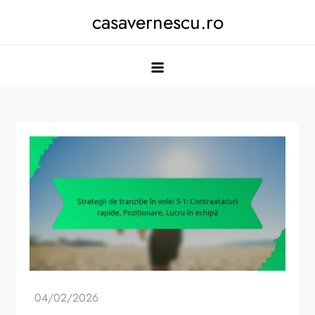
Skip
casavernescu.ro
to
content