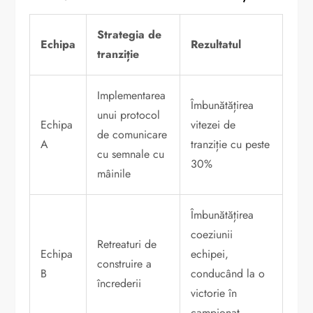
Strategia de
Echipa
Rezultatul
tranziție
Implementarea
Îmbunătățirea
unui protocol
Echipa
vitezei de
de comunicare
A
tranziție cu peste
cu semnale cu
30%
mâinile
Îmbunătățirea
coeziunii
Retreaturi de
Echipa
echipei,
construire a
B
conducând la o
încrederii
victorie în
campionat