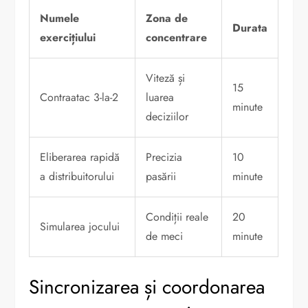
Numele
Zona de
Durata
exercițiului
concentrare
Viteză și
15
Contraatac 3-la-2
luarea
minute
deciziilor
Eliberarea rapidă
Precizia
10
a distribuitorului
pasării
minute
Condiții reale
20
Simularea jocului
de meci
minute
Sincronizarea și coordonarea