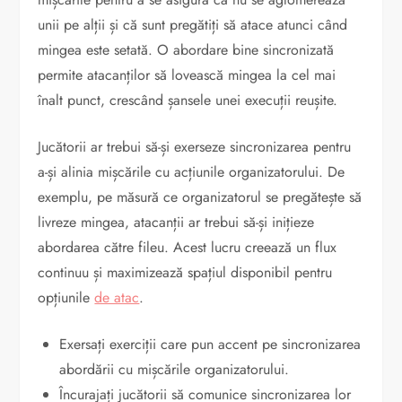
unii pe alții și că sunt pregătiți să atace atunci când
mingea este setată. O abordare bine sincronizată
permite atacanților să lovească mingea la cel mai
înalt punct, crescând șansele unei execuții reușite.
Jucătorii ar trebui să-și exerseze sincronizarea pentru
a-și alinia mișcările cu acțiunile organizatorului. De
exemplu, pe măsură ce organizatorul se pregătește să
livreze mingea, atacanții ar trebui să-și inițieze
abordarea către fileu. Acest lucru creează un flux
continuu și maximizează spațiul disponibil pentru
opțiunile
de atac
.
Exersați exerciții care pun accent pe sincronizarea
abordării cu mișcările organizatorului.
Încurajați jucătorii să comunice sincronizarea lor