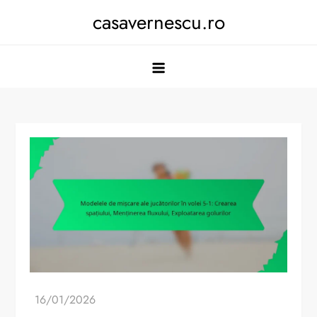
Skip
casavernescu.ro
to
content