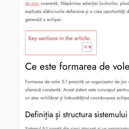
de atac
coerentă. Stăpânirea selecției loviturilor, plas
exploata slăbiciunile defensive și a crea oportunități
generală a echipei.
Key sections in the article:
Ce este formarea de vole
Formarea de volei 5-1 prezintă un organizator de joc c
ofensivă constantă. Acest sistem este conceput pentru
un atac echilibrat și îmbunătățind coordonarea echipe
Definiția și structura sistemului
Sistemul 5-1 constă din cinci atacanți și un organizat