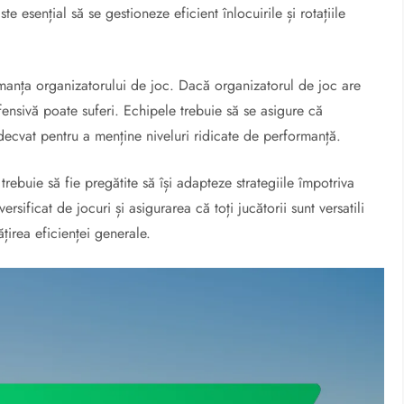
 esențial să se gestioneze eficient înlocuirile și rotațiile
nța organizatorului de joc. Dacă organizatorul de joc are
fensivă poate suferi. Echipele trebuie să se asigure că
decvat pentru a menține niveluri ridicate de performanță.
trebuie să fie pregătite să își adapteze strategiile împotriva
sificat de jocuri și asigurarea că toți jucătorii sunt versatili
țirea eficienței generale.