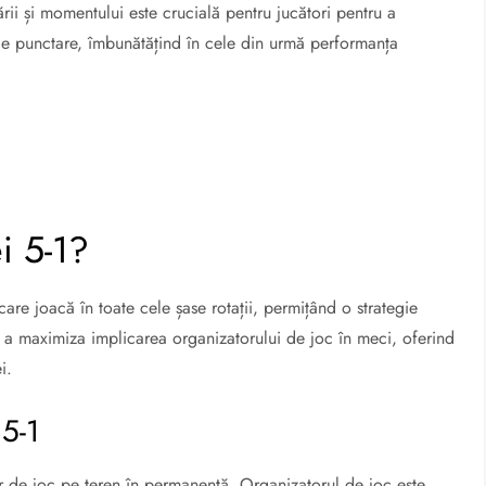
ării și momentului este crucială pentru jucători pentru a
 de punctare, îmbunătățind în cele din urmă performanța
i 5-1?
are joacă în toate cele șase rotații, permițând o strategie
 a maximiza implicarea organizatorului de joc în meci, oferind
i.
 5-1
or de joc pe teren în permanență. Organizatorul de joc este