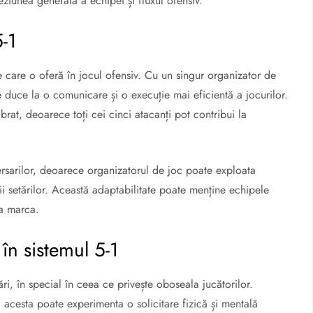
oeziunea generală a echipei și fluxul ofensiv.
5-1
pe care o oferă în jocul ofensiv. Cu un singur organizator de
e duce la o comunicare și o execuție mai eficientă a jocurilor.
at, deoarece toți cei cinci atacanți pot contribui la
versarilor, deoarece organizatorul de joc poate exploata
rii setărilor. Această adaptabilitate poate menține echipele
 a marca.
în sistemul 5-1
ări, în special în ceea ce privește oboseala jucătorilor.
, acesta poate experimenta o solicitare fizică și mentală