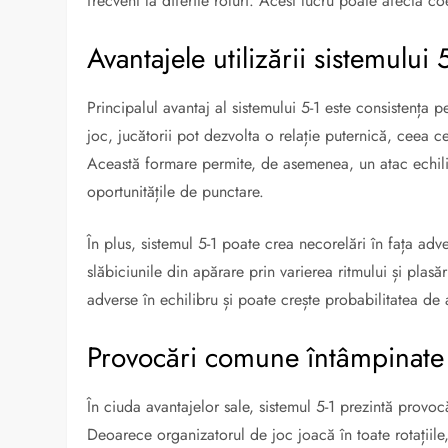
frecvent la diferite roluri. Acest lucru poate afecta c
Avantajele utilizării sistemului 
Principalul avantaj al sistemului 5-1 este consistența 
joc, jucătorii pot dezvolta o relație puternică, ceea c
Această formare permite, de asemenea, un atac echilibr
oportunitățile de punctare.
În plus, sistemul 5-1 poate crea necorelări în fața ad
slăbiciunile din apărare prin varierea ritmului și plasă
adverse în echilibru și poate crește probabilitatea de
Provocări comune întâmpinate 
În ciuda avantajelor sale, sistemul 5-1 prezintă provoc
Deoarece organizatorul de joc joacă în toate rotațiile