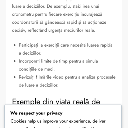
luare a deciziilor. De exemplu, stabilirea unui
cronometru pentru fiecare exercițiu încurajează
coordonatorii să gândească rapid și să acționeze
decisiv, reflectând urgența meciurilor reale.
Participați la exerciții care necesită luarea rapidă
a deciziilor.
Incorporați limite de timp pentru a simula
condițiile de meci.
Revizuiți filmările video pentru a analiza procesele
de luare a deciziilor.
Exemple din viața reală de
luare a deciziilor de succes
We respect your privacy
Cookies help us improve your experience, deliver
Coordonatorii de succes demonstrează adesea o