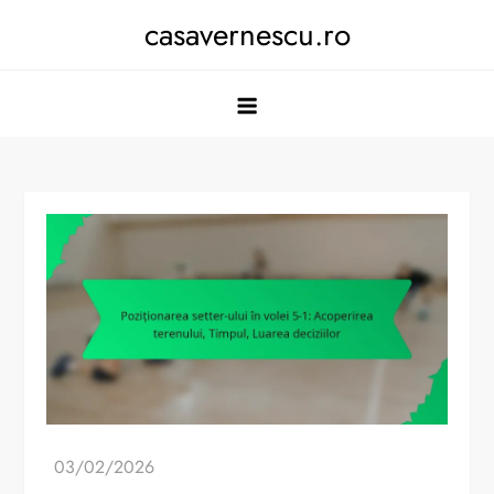
Skip
casavernescu.ro
to
content