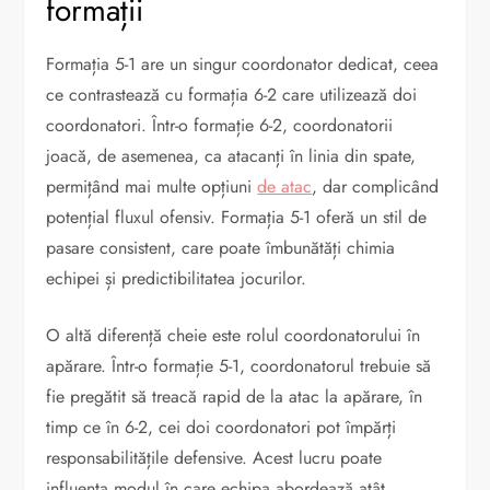
formații
Formația 5-1 are un singur coordonator dedicat, ceea
ce contrastează cu formația 6-2 care utilizează doi
coordonatori. Într-o formație 6-2, coordonatorii
joacă, de asemenea, ca atacanți în linia din spate,
permițând mai multe opțiuni
de atac
, dar complicând
potențial fluxul ofensiv. Formația 5-1 oferă un stil de
pasare consistent, care poate îmbunătăți chimia
echipei și predictibilitatea jocurilor.
O altă diferență cheie este rolul coordonatorului în
apărare. Într-o formație 5-1, coordonatorul trebuie să
fie pregătit să treacă rapid de la atac la apărare, în
timp ce în 6-2, cei doi coordonatori pot împărți
responsabilitățile defensive. Acest lucru poate
influența modul în care echipa abordează atât